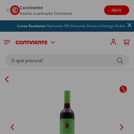
Continente
Abrir
Instalar a aplicação Continente
Livros Escolares
! Aproveite 5% Desconto Direto e Entrega Grátis
O que procura?