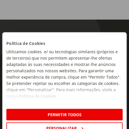
Política de Cookies
Utilizamos cookies e/ ou tecnologias similares (próprios e
de terceiros) que nos permitem apresentar-lhe ofertas
As novidades mais frescas no
adaptadas às suas necessidades e mostrar-lhe anúncios
personalizados nos nossos websites. Para garantir uma
seu e-mail!
melhor experiência de compra, clique em "Permitir Todos".
Se pretender rejeitar ou escolher as categorias de cookies,
Subscreva e descubra campanhas exclusivas,
clique em "Personalizar". Para mais informações, visite a
ofertas e novidades para si.
nossa
Política de Cookies
.
Insira o seu e-
Subscrever
mail
PERMITIR TODOS
PERSONALIZAR