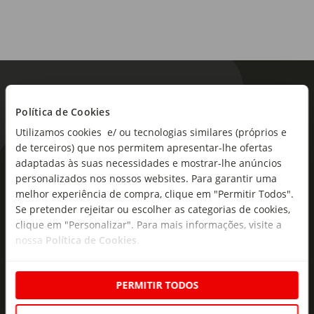
Política de Cookies
Utilizamos cookies e/ ou tecnologias similares (próprios e
de terceiros) que nos permitem apresentar-lhe ofertas
adaptadas às suas necessidades e mostrar-lhe anúncios
As novidades mais frescas no
personalizados nos nossos websites. Para garantir uma
seu e-mail!
melhor experiência de compra, clique em "Permitir Todos".
Se pretender rejeitar ou escolher as categorias de cookies,
Subscreva e descubra campanhas exclusivas,
clique em "Personalizar". Para mais informações, visite a
ofertas e novidades para si.
nossa
Política de Cookies
.
Insira o seu e-
Subscrever
mail
PERMITIR TODOS