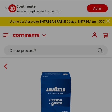
Continente
Abrir
Instalar a aplicação Continente
Último dia! Aproveite
ENTREGA GRÁTIS
! Código: ENTREGA (min 50€)
O que procura?