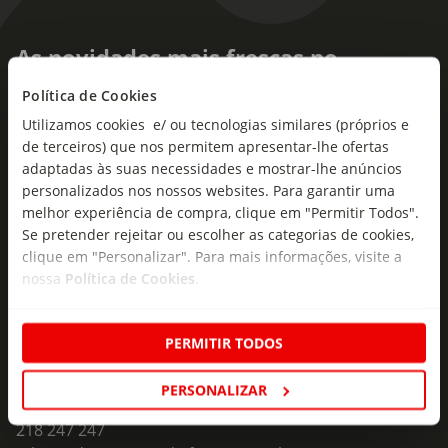
As novidades mais frescas no
seu e-mail!
Política de Cookies
Utilizamos cookies e/ ou tecnologias similares (próprios e
Subscreva e descubra campanhas exclusivas,
de terceiros) que nos permitem apresentar-lhe ofertas
ofertas e novidades para si.
adaptadas às suas necessidades e mostrar-lhe anúncios
Insira o seu e-
personalizados nos nossos websites. Para garantir uma
Subscrever
mail
melhor experiência de compra, clique em "Permitir Todos".
Se pretender rejeitar ou escolher as categorias de cookies,
clique em "Personalizar". Para mais informações, visite a
nossa
Política de Cookies
.
PERMITIR TODOS
Fale Connosco
PERSONALIZAR
Formulário de Contacto
218 247 247