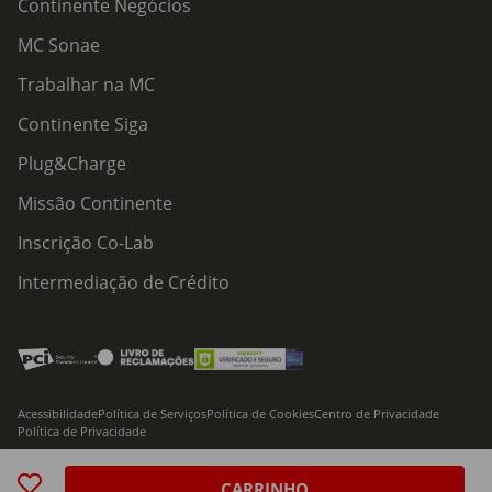
Continente Negócios
MC Sonae
Trabalhar na MC
Continente Siga
Plug&Charge
Missão Continente
Inscrição Co-Lab
Intermediação de Crédito
Acessibilidade
Política de Serviços
Política de Cookies
Centro de Privacidade
Política de Privacidade
© 2026 Modelo Continente Hipermercados, S.A. Todos os direitos reservados
CARRINHO