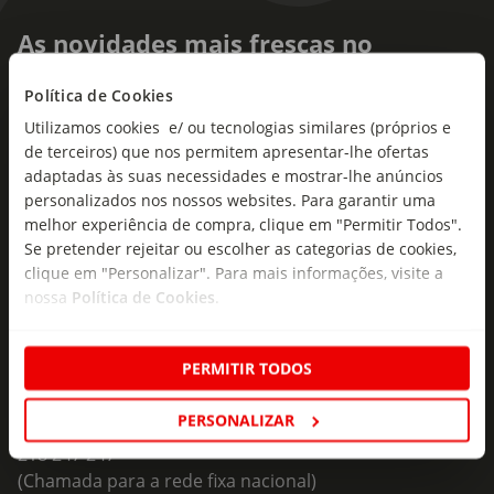
As novidades mais frescas no
seu e-mail!
Política de Cookies
Subscreva e descubra campanhas exclusivas,
Utilizamos cookies e/ ou tecnologias similares (próprios e
ofertas e novidades para si.
de terceiros) que nos permitem apresentar-lhe ofertas
adaptadas às suas necessidades e mostrar-lhe anúncios
Insira o seu e-
personalizados nos nossos websites. Para garantir uma
Subscrever
mail
melhor experiência de compra, clique em "Permitir Todos".
Se pretender rejeitar ou escolher as categorias de cookies,
clique em "Personalizar". Para mais informações, visite a
nossa
Política de Cookies
.
PERMITIR TODOS
Fale Connosco
Formulário de Contacto
PERSONALIZAR
218 247 247
(Chamada para a rede fixa nacional)