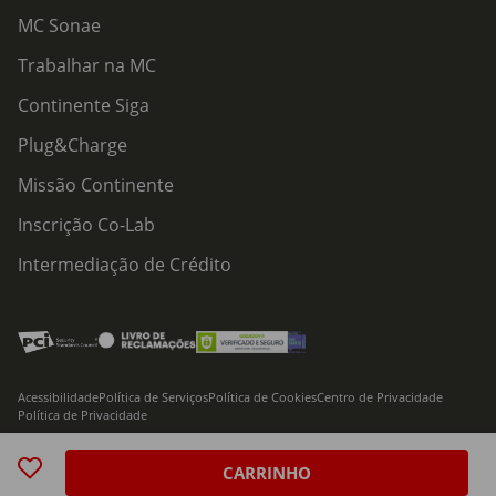
MC Sonae
Trabalhar na MC
Continente Siga
Plug&Charge
Missão Continente
Inscrição Co-Lab
Intermediação de Crédito
Acessibilidade
Política de Serviços
Política de Cookies
Centro de Privacidade
Política de Privacidade
© 2026 Modelo Continente Hipermercados, S.A. Todos os direitos reservados
CARRINHO