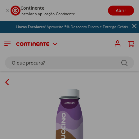
Continente
Abrir
Instalar a aplicação Continente
Livros Escolares
! Aproveite 5% Desconto Direto e Entrega Grátis
O que procura?