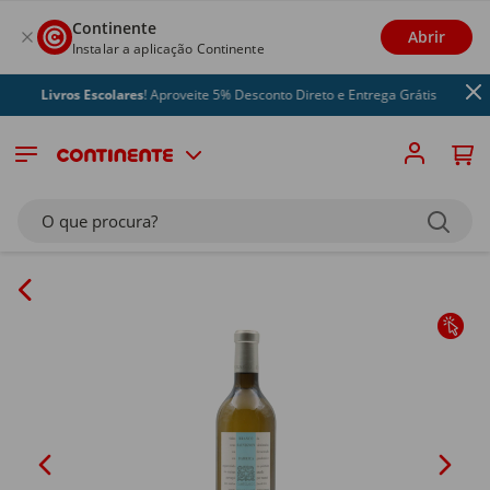
Continente
Abrir
Instalar a aplicação Continente
Livros Escolares
! Aproveite 5% Desconto Direto e Entrega Grátis
O que procura?