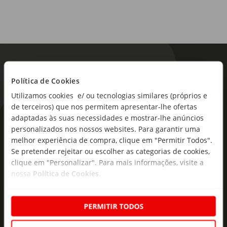
Política de Cookies
Utilizamos cookies e/ ou tecnologias similares (próprios e
de terceiros) que nos permitem apresentar-lhe ofertas
adaptadas às suas necessidades e mostrar-lhe anúncios
As novidades mais frescas no
personalizados nos nossos websites. Para garantir uma
seu e-mail!
melhor experiência de compra, clique em "Permitir Todos".
Se pretender rejeitar ou escolher as categorias de cookies,
Subscreva e descubra campanhas exclusivas,
clique em "Personalizar". Para mais informações, visite a
ofertas e novidades para si.
nossa
Política de Cookies
.
Insira o seu e-
Subscrever
mail
PERMITIR TODOS