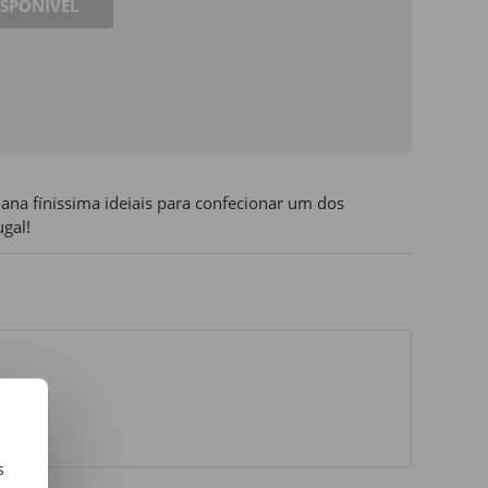
ISPONÍVEL
iana fínissima ideiais para confecionar um dos
ugal!
s