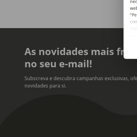
nec
web
"Pe
coo
no
As novidades mais fres
no seu e-mail!
Subscreva e descubra campanhas exclusivas, ofe
novidades para si.