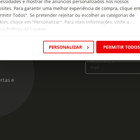
essidades e mostrar-lhe anúncios personalizados nos nossos
sites. Para garantir uma melhor experiência de compra, clique e
rmitir Todos". Se pretender rejeitar ou escolher as categorias de
kies, clique em "Personalizar". Para mais informações, visite a
ssa
Política de Cookies
.
PERSONALIZAR
PERMITIR TODO
cas
Insira o seu e-
mail
rtas e