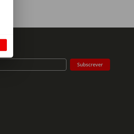
m
S
Subscrever