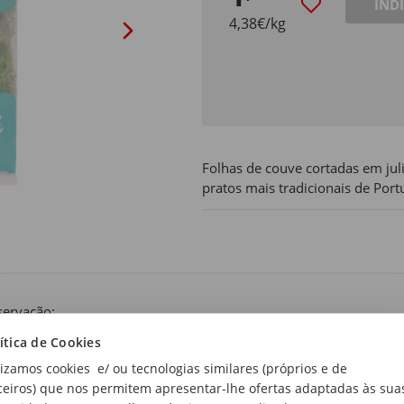
IND
4,38€/kg
Folhas de couve cortadas em jul
pratos mais tradicionais de Port
ervação:
ervar refrigerado.
ítica de Cookies
lizamos cookies e/ ou tecnologias similares (próprios e de
ceiros) que nos permitem apresentar-lhe ofertas adaptadas às sua