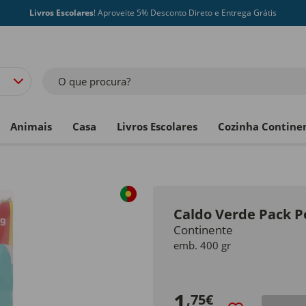
Livros Escolares
! Aproveite 5% Desconto Direto e Entrega Grátis
O que procura?
Animais
Casa
Livros Escolares
Cozinha Contine
Caldo Verde Pack 
Continente
emb. 400 gr
1
,75€