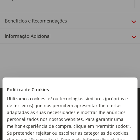
Sortido:
Não
Benefícios e Recomendações
Informação Adicional
Política de Cookies
Utilizamos cookies e/ ou tecnologias similares (próprios e
de terceiros) que nos permitem apresentar-lhe ofertas
adaptadas às suas necessidades e mostrar-lhe anúncios
personalizados nos nossos websites. Para garantir uma
melhor experiência de compra, clique em "Permitir Todos".
Se pretender rejeitar ou escolher as categorias de cookies,
As novidades mais frescas no
clique em "Personalizar". Para mais informações, visite a