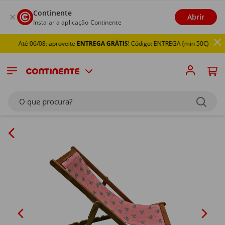
Continente
Abrir
Instalar a aplicação Continente
Até 06/08: aproveite
ENTREGA GRÁTIS
! Código: ENTREGA (min 50€)
O que procura?