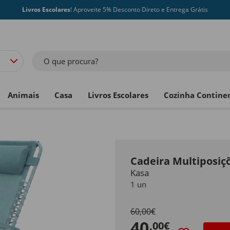
Livros Escolares
! Aproveite 5% Desconto Direto e Entrega Grátis
O que procura?
Animais
Casa
Livros Escolares
Cozinha Contine
Cadeira Multiposiç
Kasa
1 un
60,00€
40
,00€