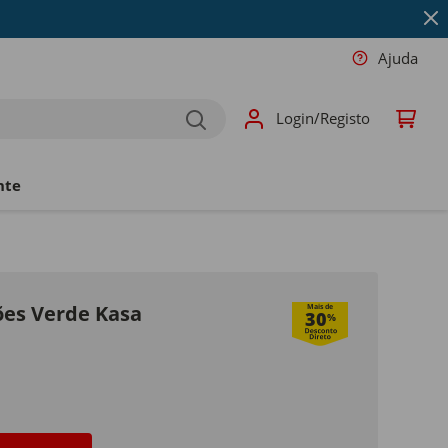
Ajuda
Login/Registo
nte
ões Verde Kasa
Mais de
30
%