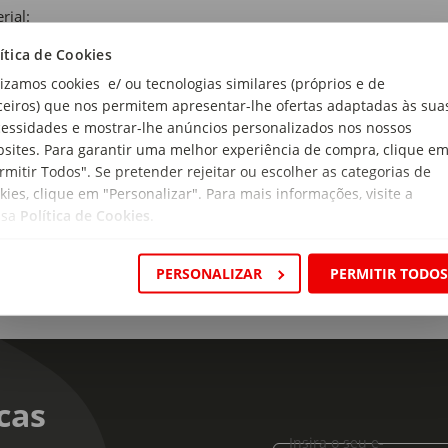
rial:
utura: aço; Tecido: textileno
ítica de Cookies
ensões:
lizamos cookies e/ ou tecnologias similares (próprios e de
rimento x Largura x Altura: 102 x 66 x 114 cm
ceiros) que nos permitem apresentar-lhe ofertas adaptadas às sua
essidades e mostrar-lhe anúncios personalizados nos nossos
ido:
sites. Para garantir uma melhor experiência de compra, clique e
rmitir Todos". Se pretender rejeitar ou escolher as categorias de
kies, clique em "Personalizar". Para mais informações, visite a
ssa
Política de Cookies
.
PERSONALIZAR
PERMITIR TODO
cas
Insira o seu e-