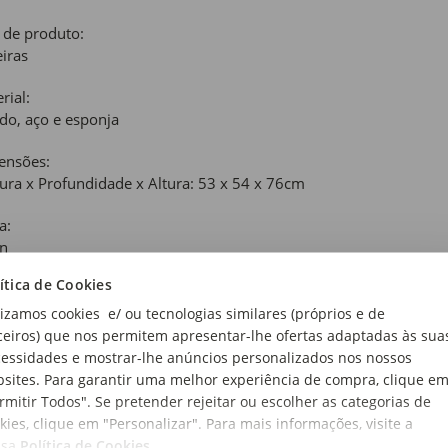
 de produto:
iras
rial:
do, aço e esponja
ensões:
ura x Profundidade x Altura: 53 x 54 x 76cm
a:
an
ítica de Cookies
lizamos cookies e/ ou tecnologias similares (próprios e de
ceiros) que nos permitem apresentar-lhe ofertas adaptadas às sua
essidades e mostrar-lhe anúncios personalizados nos nossos
sites. Para garantir uma melhor experiência de compra, clique e
rmitir Todos". Se pretender rejeitar ou escolher as categorias de
kies, clique em "Personalizar". Para mais informações, visite a
ssa
Política de Cookies
.