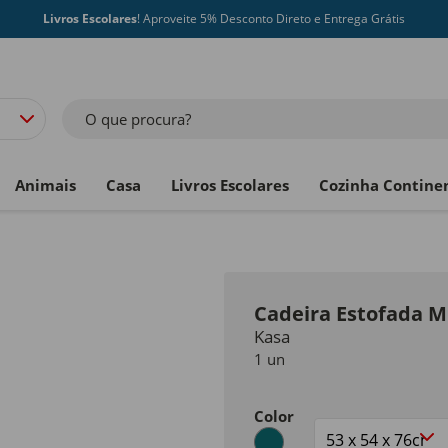
Livros Escolares
! Aproveite 5% Desconto Direto e Entrega Grátis
O que procura?
Animais
Casa
Livros Escolares
Cozinha Contine
Cadeira Estofada M
Kasa
1 un
Color