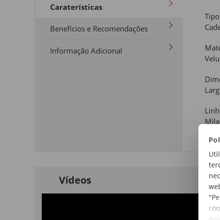
Caraterísticas
Tipo
Cade
Benefícios e Recomendações
Mate
Informação Adicional
Velu
Dim
Larg
Linh
Mil
Pol
Uti
ter
nec
Vídeos
web
"Pe
coo
no