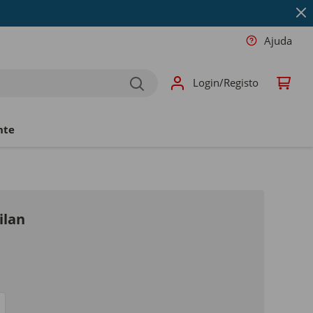
Ajuda
Login/Registo
nte
ilan