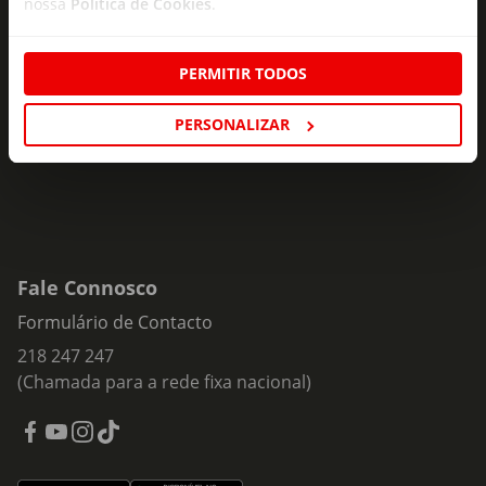
nossa
Política de Cookies
.
Subscreva e descubra campanhas exclusivas,
ofertas e novidades para si.
PERMITIR TODOS
Insira o seu e-
Subscrever
mail
PERSONALIZAR
Fale Connosco
Formulário de Contacto
218 247 247
(Chamada para a rede fixa nacional)