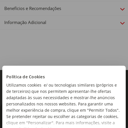
Benefícios e Recomendações
Encosto:
Não
Informação Adicional
Política de Cookies
Utilizamos cookies e/ ou tecnologias similares (próprios e
de terceiros) que nos permitem apresentar-lhe ofertas
adaptadas às suas necessidades e mostrar-lhe anúncios
personalizados nos nossos websites. Para garantir uma
melhor experiência de compra, clique em "Permitir Todos".
As novidades mais frescas no
Se pretender rejeitar ou escolher as categorias de cookies,
seu e-mail!
clique em "Personalizar". Para mais informações, visite a