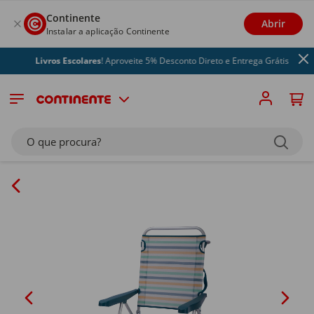
Continente
Abrir
Instalar a aplicação Continente
Livros Escolares
! Aproveite 5% Desconto Direto e Entrega Grátis
O que procura?