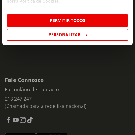
nossa
Política de Cookies
.
Subscreva e descubra campanhas exclusivas,
ofertas e novidades para si.
PERMITIR TODOS
Insira o seu e-
Subscrever
mail
PERSONALIZAR
Fale Connosco
Formulário de Contacto
218 247 247
(Chamada para a rede fixa nacional)