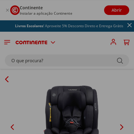
Continente
Abrir
Instalar a aplicação Continente
Livros Escolares
! Aproveite 5% Desconto Direto e Entrega Grátis
O que procura?