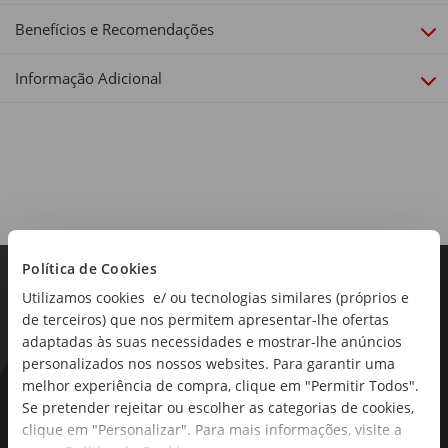
Benefícios e Recomendações
Dimensões:
52 x 61 x 47cm
Informação Adicional
Isofix:
Não
Grupo:
I-Size 40-150cm
Encosto:
Encosto reclinável em 4 posições. Encosto não separável da
Política de Cookies
base.
Utilizamos cookies e/ ou tecnologias similares (próprios e
de terceiros) que nos permitem apresentar-lhe ofertas
adaptadas às suas necessidades e mostrar-lhe anúncios
personalizados nos nossos websites. Para garantir uma
melhor experiência de compra, clique em "Permitir Todos".
As novidades mais frescas no
Se pretender rejeitar ou escolher as categorias de cookies,
seu e-mail!
clique em "Personalizar". Para mais informações, visite a