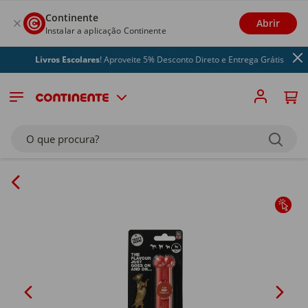
Continente
Abrir
Instalar a aplicação Continente
Livros Escolares
! Aproveite 5% Desconto Direto e Entrega Grátis
O que procura?