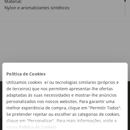
Material:
Nylon e aromatizantes sintéticos
Dimensões:
L
Política de Cookies
Utilizamos cookies e/ ou tecnologias similares (próprios e
de terceiros) que nos permitem apresentar-lhe ofertas
adaptadas às suas necessidades e mostrar-lhe anúncios
personalizados nos nossos websites. Para garantir uma
melhor experiência de compra, clique em "Permitir Todos".
Se pretender rejeitar ou escolher as categorias de cookies,
clique em "Personalizar". Para mais informações, visite a
As novidades mais frescas no
nossa
Política de Cookies
.