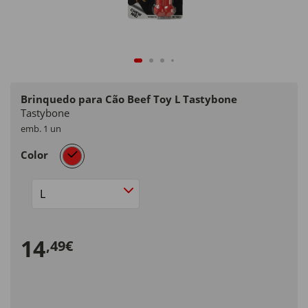
Brinquedo para Cão Beef Toy L Tastybone
Tastybone
emb. 1 un
selected
Color
Size
14
,49€