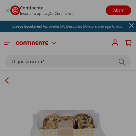
Continente
Abrir
Instalar a aplicação Continente
Livros Escolares
! Aproveite 5% Desconto Direto e Entrega Grátis
O que procura?