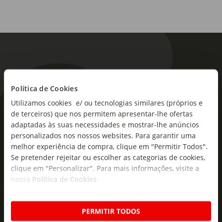
Política de Cookies
Utilizamos cookies e/ ou tecnologias similares (próprios e
As novidades mais frescas no
de terceiros) que nos permitem apresentar-lhe ofertas
seu e-mail!
adaptadas às suas necessidades e mostrar-lhe anúncios
personalizados nos nossos websites. Para garantir uma
Subscreva e descubra campanhas exclusivas,
melhor experiência de compra, clique em "Permitir Todos".
ofertas e novidades para si.
Se pretender rejeitar ou escolher as categorias de cookies,
clique em "Personalizar". Para mais informações, visite a
Insira o seu e-
nossa
Política de Cookies
.
Subscrever
mail
PERMITIR TODOS