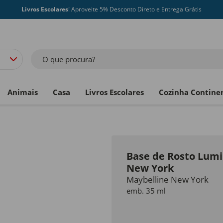
Livros Escolares
! Aproveite 5% Desconto Direto e Entrega Grátis
O que procura?
Animais
Casa
Livros Escolares
Cozinha Contine
Base de Rosto Lumi
New York
Maybelline New York
emb. 35 ml