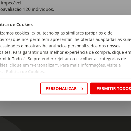
 impecável.
oavaliação 120 individuos.
 de produto:
ítica de Cookies
e
lizamos cookies e/ ou tecnologias similares (próprios e de
ceiros) que nos permitem apresentar-lhe ofertas adaptadas às sua
essidades e mostrar-lhe anúncios personalizados nos nossos
sites. Para garantir uma melhor experiência de compra, clique e
rmitir Todos". Se pretender rejeitar ou escolher as categorias de
ção:
kies, clique em "Personalizar". Para mais informações, visite a
i Matte 30H
ssa
Política de Cookies
.
PERSONALIZAR
PERMITIR TODO