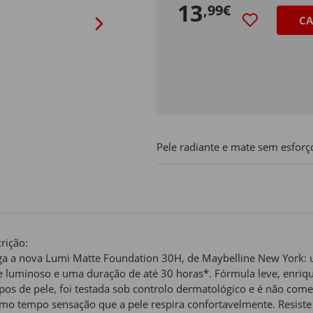
13
,99€
CA
Pele radiante e mate sem esfor
rição:
a a nova Lumi Matte Foundation 30H, de Maybelline New York
 luminoso e uma duração de até 30 horas*. Fórmula leve, enriq
ipos de pele, foi testada sob controlo dermatológico e é não co
o tempo sensação que a pele respira confortavelmente. Resiste 