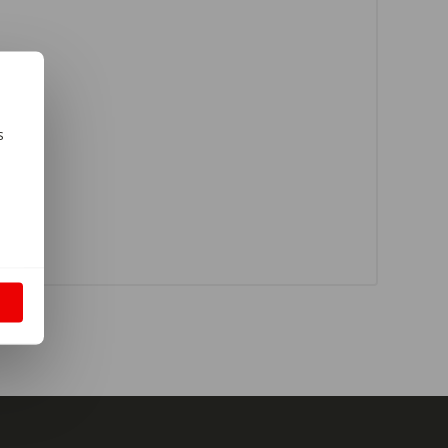
s
m
S