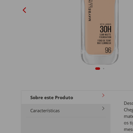
Sobre este Produto
Desc
Cheg
Características
mate
os t
mesm