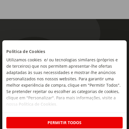
Política de Cookies
Utilizamos cookies e/ ou tecnologias similares (próprios e
As novidades mais frescas no
de terceiros) que nos permitem apresentar-lhe ofertas
seu e-mail!
adaptadas às suas necessidades e mostrar-lhe anúncios
personalizados nos nossos websites. Para garantir uma
Subscreva e descubra campanhas exclusivas,
melhor experiência de compra, clique em "Permitir Todos".
ofertas e novidades para si.
Se pretender rejeitar ou escolher as categorias de cookies,
clique em "Personalizar". Para mais informações, visite a
Insira o seu e-
nossa
Política de Cookies
.
Subscrever
mail
PERMITIR TODOS