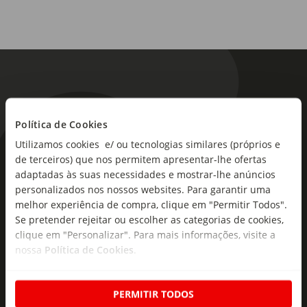
Política de Cookies
Utilizamos cookies e/ ou tecnologias similares (próprios e
As novidades mais frescas no
de terceiros) que nos permitem apresentar-lhe ofertas
seu e-mail!
adaptadas às suas necessidades e mostrar-lhe anúncios
personalizados nos nossos websites. Para garantir uma
melhor experiência de compra, clique em "Permitir Todos".
Subscreva e descubra campanhas exclusivas,
Se pretender rejeitar ou escolher as categorias de cookies,
ofertas e novidades para si.
clique em "Personalizar". Para mais informações, visite a
Insira o seu e-
nossa
Política de Cookies
.
Subscrever
mail
PERMITIR TODOS