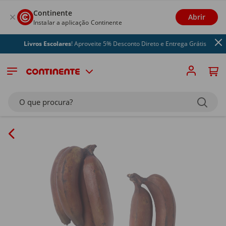
Continente
Abrir
Instalar a aplicação Continente
Livros Escolares
! Aproveite 5% Desconto Direto e Entrega Grátis
O que procura?