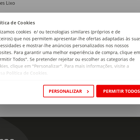
es Lixo
ionalidade(s):
ítica de Cookies
 pedal e tampa
lizamos cookies e/ ou tecnologias similares (próprios e de
rial:
ceiros) que nos permitem apresentar-lhe ofertas adaptadas às sua
Escovado e Polipropileno
essidades e mostrar-lhe anúncios personalizados nos nossos
sites. Para garantir uma melhor experiência de compra, clique e
e Interior Amovível:
rmitir Todos". Se pretender rejeitar ou escolher as categorias de
kies, clique em "Personalizar". Para mais informações, visite a
ssa
Política de Cookies
.
PERSONALIZAR
PERMITIR TODO