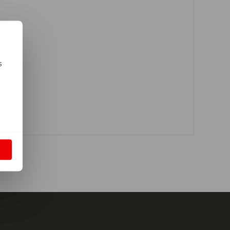
s
m
S