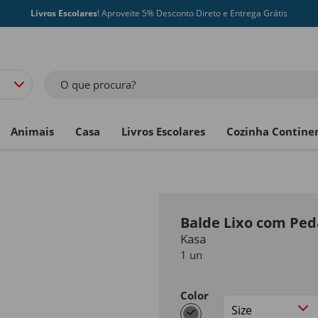
Livros Escolares
! Aproveite 5% Desconto Direto e Entrega Grátis
O que procura?
Animais
Casa
Livros Escolares
Cozinha Contine
Balde Lixo com Ped
Kasa
1 un
Color
selected
Size