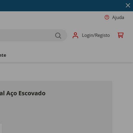
Ajuda
Login/Registo
nte
al Aço Escovado