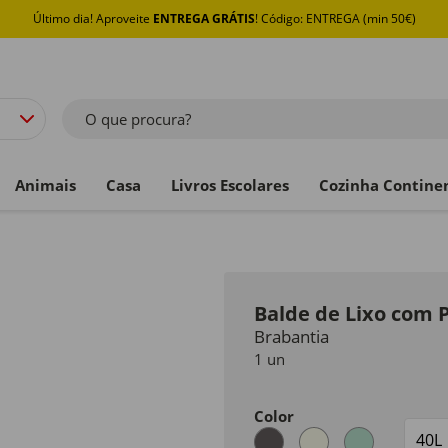
Último dia! Aproveite
ENTREGA GRÁTIS
! Código: ENTREGA (min 50€)
O que procura?
Animais
Casa
Livros Escolares
Cozinha Contine
Balde de Lixo com P
Brabantia
1 un
Color