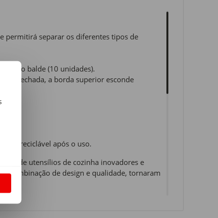
e permitirá separar os diferentes tipos de
tro do balde (10 unidades).
ampa é fechada, a borda superior esconde
s
anto.
m
 99% reciclável após o uso.
ravés de utensílios de cozinha inovadores e
ma combinação de design e qualidade, tornaram
S