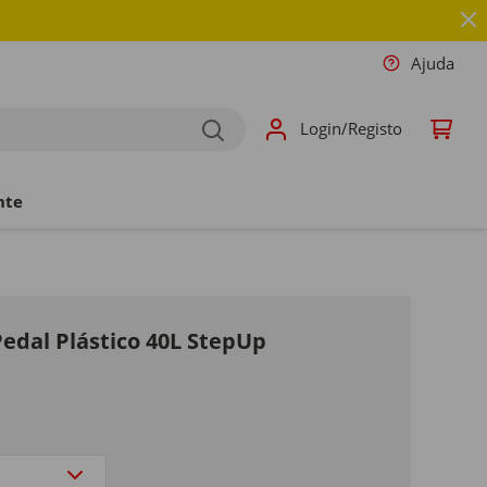
Ajuda
Login/Registo
nte
edal Plástico 40L StepUp