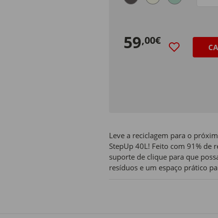
Size
59
,00€
CA
Leve a reciclagem para o próxim
StepUp 40L! Feito com 91% de res
suporte de clique para que possa
resíduos e um espaço prático pa