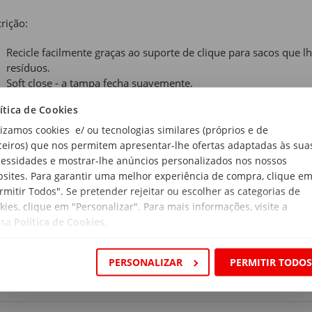
rição:
Recicle facilmente graças ao suporte de clique para sacos que lh
resíduos.
Soft close - a tampa fecha suavemente.
Bolsas sempre à mão - há armazenamento para sacos vazios den
ítica de Cookies
Evita o efeito desagradável de saliência da borda - quando a t
perfeitamente a bolsa.
lizamos cookies e/ ou tecnologias similares (próprios e de
Espaçoso - grande capacidade (40L).
ceiros) que nos permitem apresentar-lhe ofertas adaptadas às sua
Higiênico - nada cairá no chão graças à sua grande abertura.
essidades e mostrar-lhe anúncios personalizados nos nossos
Economize espaço - pode colocá-lo contra a parede ou em um c
sites. Para garantir uma melhor experiência de compra, clique e
Amigo da Terra - Certificado Cradle-to-Cradle® de nível Prata.
rmitir Todos". Se pretender rejeitar ou escolher as categorias de
Uma escolha sustentável - feita com 91% de material reciclado e
kies, clique em "Personalizar". Para mais informações, visite a
ssa
Política de Cookies
.
rca Brabantia traz elegância e estilo para as casas desde 1919 at
utos de armazenamento. Com quase 100 anos de existência e u
PERSONALIZAR
PERMITIR TODO
arefas simples do dia a dia muito mais agradáveis.
 de produto:
es Lixo