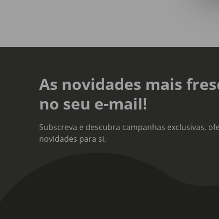
Func
Com
Mate
Plás
Capa
As novidades mais fres
40L
no seu e-mail!
Dim
Larg
Subscreva e descubra campanhas exclusivas, ofe
novidades para si.
Linh
Ste
Bald
Não