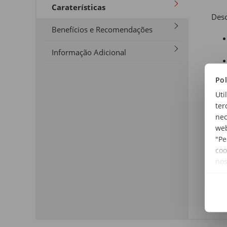
Caraterísticas
Desc
Benefícios e Recomendações
Informação Adicional
Pol
Uti
ter
nec
web
"Pe
coo
no
A ma
prod
as t
Tipo
Bald