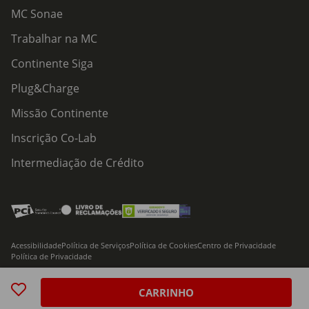
MC Sonae
Trabalhar na MC
Continente Siga
Plug&Charge
Missão Continente
Inscrição Co-Lab
Intermediação de Crédito
Acessibilidade
Política de Serviços
Política de Cookies
Centro de Privacidade
Política de Privacidade
© 2026 Modelo Continente Hipermercados, S.A. Todos os direitos reservados
CARRINHO