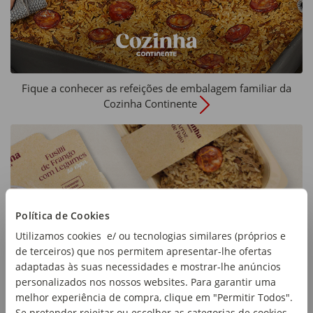
Tipo de produto:
Refeições Peixe e Marisco
Dimensões:
6 doses
Fique a conhecer as refeições de embalagem familiar da
Cozinha Continente
Política de Cookies
Utilizamos cookies e/ ou tecnologias similares (próprios e
de terceiros) que nos permitem apresentar-lhe ofertas
adaptadas às suas necessidades e mostrar-lhe anúncios
personalizados nos nossos websites. Para garantir uma
melhor experiência de compra, clique em "Permitir Todos".
Se pretender rejeitar ou escolher as categorias de cookies,