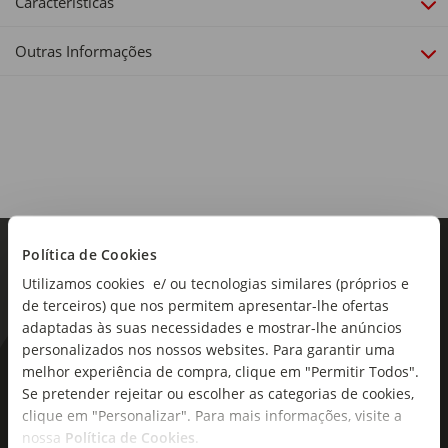
Características
Outras Informações
Política de Cookies
Utilizamos cookies e/ ou tecnologias similares (próprios e
de terceiros) que nos permitem apresentar-lhe ofertas
adaptadas às suas necessidades e mostrar-lhe anúncios
personalizados nos nossos websites. Para garantir uma
As novidades mais frescas no
melhor experiência de compra, clique em "Permitir Todos".
Se pretender rejeitar ou escolher as categorias de cookies,
seu e-mail!
clique em "Personalizar". Para mais informações, visite a
nossa
Política de Cookies
.
Subscreva e descubra campanhas exclusivas,