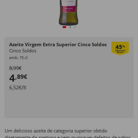
Azeite Virgem Extra Superior Cinco Soldos
45
%
Cinco Soldos
emb. 75 cl
8,99€
4
,89€
6,52€/lt
Um delicioso azeite de categoria superior obtido
diretamente da azeitona e sem quaisquer defeitos de sabor