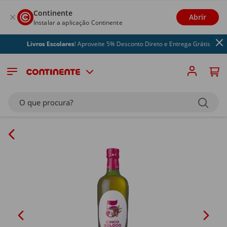
Continente
Abrir
Instalar a aplicação Continente
Livros Escolares
! Aproveite 5% Desconto Direto e Entrega Grátis
O que procura?