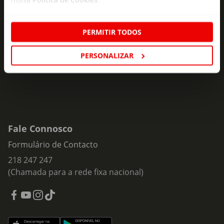
Subscreva e descubra campanhas exclusivas,
ofertas e novidades para si.
PERMITIR TODOS
Insira o seu e-
Subscrever
mail
PERSONALIZAR
Fale Connosco
Formulário de Contacto
218 247 247
(Chamada para a rede fixa nacional)