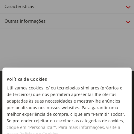
Características
Outras Informações
Política de Cookies
Utilizamos cookies e/ ou tecnologias similares (próprios e
de terceiros) que nos permitem apresentar-lhe ofertas
adaptadas às suas necessidades e mostrar-lhe anúncios
personalizados nos nossos websites. Para garantir uma
melhor experiência de compra, clique em "Permitir Todos".
As novidades mais frescas no
Se pretender rejeitar ou escolher as categorias de cookies,
seu e-mail!
clique em "Personalizar". Para mais informações, visite a
nossa
Política de Cookies
.