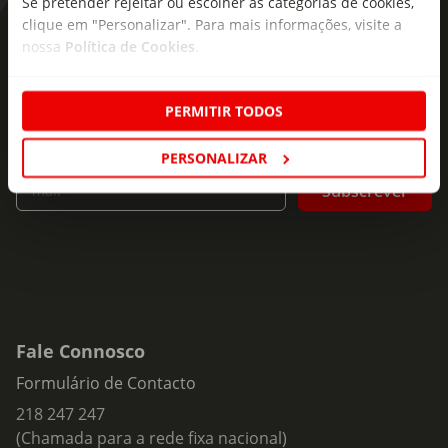
Se pretender rejeitar ou escolher as categorias de cookies,
Sinopse:
clique em "Personalizar". Para mais informações, visite a
Tu e as tuas amigas estão a passar por cenas que mais
As novidades mais frescas no
nossa
Política de Cookies
.
ninguém entende? Estás quase a desistir de tentar que te
seu e-mail!
compreendam? Às vezes, não sabes se deves rir ou chorar?
Então, este livro é mesmo para ti. Quando a Lottie pensava
Subscreva e descubra campanhas exclusivas,
PERMITIR TODOS
que a sua vida estava finalmente a voltar ao normal… tudo
ofertas e novidades para si.
começa a correr mal! A sua amiga Amber anda a passar
PERSONALIZAR
cada vez mais tempo com as miúdas mais convencidas e
Insira o seu e-
irritantes da escola e nem se lembra das suas verdadeiras
Subscrever
mail
amigas. A mãe voltou ao trabalho e acha que a Lottie tem
de "ajudar mais em casa", a sua irmã Bella dá dentadas em
toda a gente e o cão Pot Noodle não consegue parar de
cheirar o rabo dos outros cães. Um verdadeiro desastre!
Agora a Lottie tem de inventar um plano ultrafantástico
para trazer a Amber de volta antes que o seu grupo de
amigas se separe para sempre. o que poderá correr mal?!
Fale Connosco
Cheio de momentos embaraçosos, amizades com altos e
Formulário de Contacto
baixos e situações inacreditáveis, este é o oitavo livro da
série "Aventuras de uma Rapariga como Tu", que segue o
218 247 247
dia a dia da dramática e divertida Lottie.
(Chamada para a rede fixa nacional)