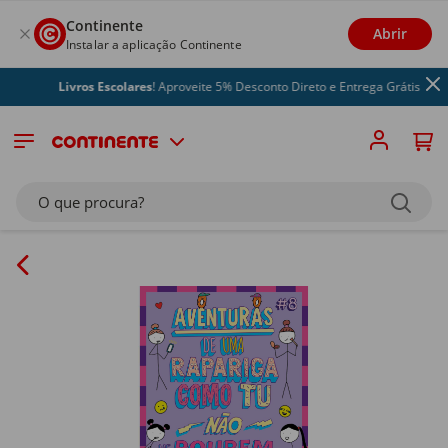
Continente
Abrir
Instalar a aplicação Continente
Livros Escolares
! Aproveite 5% Desconto Direto e Entrega Grátis
O que procura?