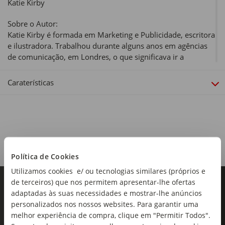
Katie Kirby
Sobre o Autor:
Katie Kirby é formada em Marketing e Publicidade, escritora
e ilustradora. Trabalhou durante alguns anos em agências
de comunicação, em Londres, o que significava ir a
restaurantes da moda e fazer de conta que sabia do que
estava a falar. Depois, foi mãe e resolveu começar um
Caraterísticas
blogue onde fala das tremendas injustiças da parentalidade.
Como muita gente lhe disse que tinha um sentido de humor
disparatado e imaturo, resolveu vingar-se escrevendo livros
para miúdas e miúdos. Katie gosta de coelhos, de pensar
muito sobre as coisas, do cheiro das lavandarias e de
nachos picantes. Não gosta de perder em jogos de tabuleiro
nem de escrever sobre si própria na terceira pessoa. Vive
Política de Cookies
perto do mar, em Hove, com o marido, dois filhos e o cão
Utilizamos cookies e/ ou tecnologias similares (próprios e
Sasha.
de terceiros) que nos permitem apresentar-lhe ofertas
adaptadas às suas necessidades e mostrar-lhe anúncios
Coleção:
personalizados nos nossos websites. Para garantir uma
Aventuras de uma Rapariga Como Tu
melhor experiência de compra, clique em "Permitir Todos".