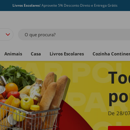
Livros Escolares
! Aproveite 5% Desconto Direto e Entrega Grátis
O que procura?
Animais
Casa
Livros Escolares
Cozinha Contine
To
po
De 28/07