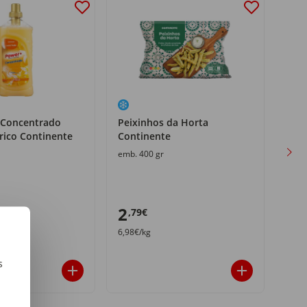
 Concentrado
Peixinhos da Horta
Per
rico Continente
Continente
MyL
emb. 400 gr
emb.
2
3
,79€
,8
6,98€/kg
21,61
s
m