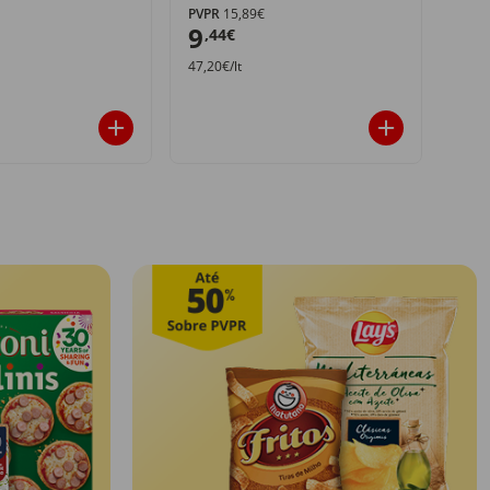
PVPR
15,89€
PVPR
9
12
,44€
47,20€/lt
12,4