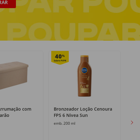
RAR
Pagamento seguro
online ou na entrega
40
50
%
Arrumação com
Bronzeador Loção Cenoura
Nug
arão
FPS 6 Nivea Sun
Iglo
emb. 200 ml
emb. 