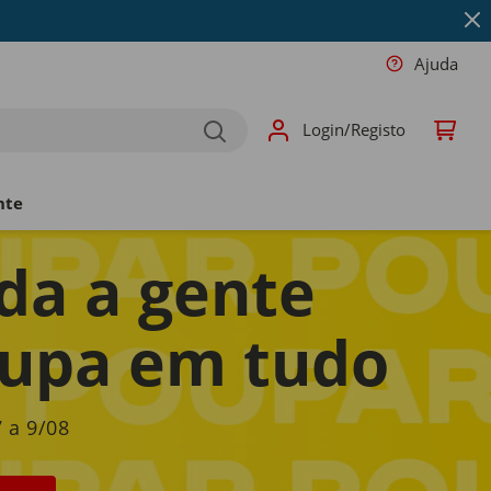
Ajuda
Login/Registo
nte
da a gente
upa em tudo
 a 9/08