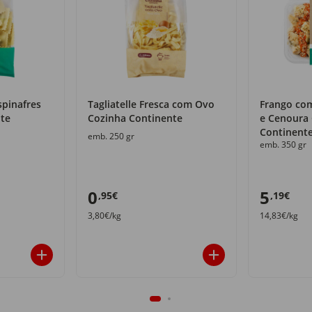
spinafres
Tagliatelle Fresca com Ovo
Frango co
te
Cozinha Continente
e Cenoura
Continente
emb. 250 gr
emb. 350 gr
0
5
,95€
,19€
3,80€/kg
14,83€/kg