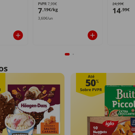
PVPR
7,99€
24,99€
7
14
,19€/kg
,99€
3,60€/un
os