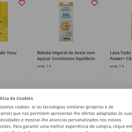
mão Yuzu
Bebida Vegetal de Aveia sem
Lava Tudo
Açúcar Continente Equilíbrio
Power+ Cít
emb. 1 lt
emb. 1 lt
1
1
,05€
,75€
ítica de Cookies
1,05€/lt
1,75€/lt
lizamos cookies e/ ou tecnologias similares (próprios e de
ceiros) que nos permitem apresentar-lhe ofertas adaptadas às sua
essidades e mostrar-lhe anúncios personalizados nos nossos
sites. Para garantir uma melhor experiência de compra, clique e