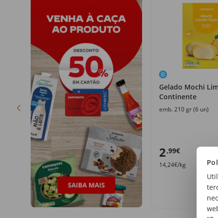
Gelado Mochi Li
Continente
emb. 210 gr (6 un)
2
,99€
Pol
14,24€/kg
Uti
ter
nec
web