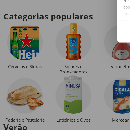
"Pe
coo
no
Categorias populares
Cervejas e Sidras
Solares e
Vinho Ro
Bronzeadores
Padaria e Pastelaria
Laticínios e Ovos
Merceari
Verão