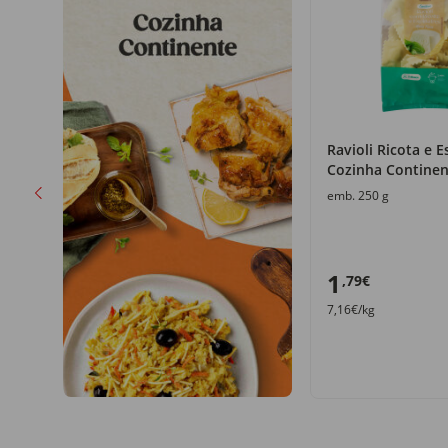
Ravioli Ricota e E
o
Cozinha Continen
emb. 250 g
1
,79€
7,16€/kg