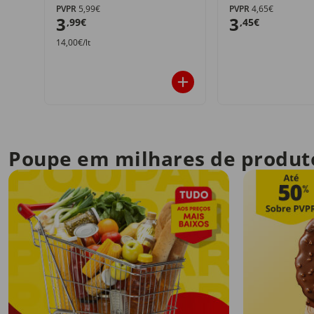
PVPR
5,99€
PVPR
4,65€
3
3
,99€
,45€
14,00€/lt
Poupe em milhares de produt