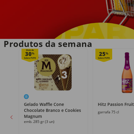
Entrega em casa
no próprio dia
Produtos da semana
Mais de
30
25
%
%
Gelado Waffle Cone
Hitz Passion Fruit
Chocolate Branco e Cookies
garrafa 75 cl
Magnum
emb. 285 gr (3 un)