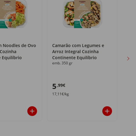
m Noodles de Ovo
Camarão com Legumes e
Fran
 Cozinha
Arroz Integral Cozinha
de 
 Equilíbrio
Continente Equilíbrio
Cont
emb. 350 gr
emb.
5
5
,99€
,1
17,11€/kg
14,8