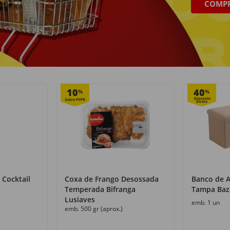
COMP
Recolha grátis
+50 000 produtos
com o Click&Go
numa só loja
10
40
%
%
 Cocktail
Coxa de Frango Desossada
Banco de 
Temperada Bifranga
Tampa Baz
Lusiaves
emb. 1 un
emb. 500 gr (aprox.)