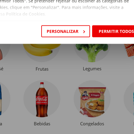
rmitir Todos". Se pretender rejeitar ou escolher as categorias de
kies, clique em "Personalizar". Para mais informações, visite a
ssa
Política de Cookies
.
PERSONALIZAR
PERMITIR TODO
sé
Legumes
Frutas
a
Bebidas
Congelados