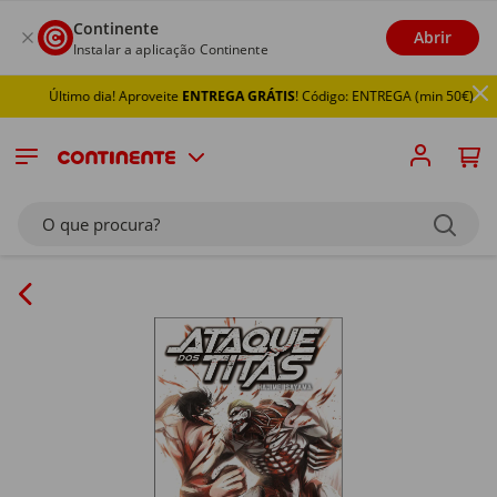
Continente
Abrir
Instalar a aplicação Continente
Último dia! Aproveite
ENTREGA GRÁTIS
! Código: ENTREGA (min 50€)
O que procura?