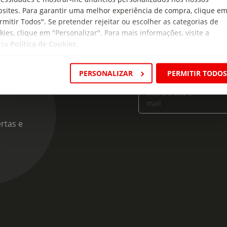
sites. Para garantir uma melhor experiência de compra, clique e
rmitir Todos". Se pretender rejeitar ou escolher as categorias de
kies, clique em "Personalizar". Para mais informações, visite a
ssa
Política de Cookies
.
cas
PERSONALIZAR
PERMITIR TODO
Insira o seu e-
mail
rtas e