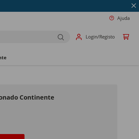
Ajuda
Login/Registo
nte
ionado Continente