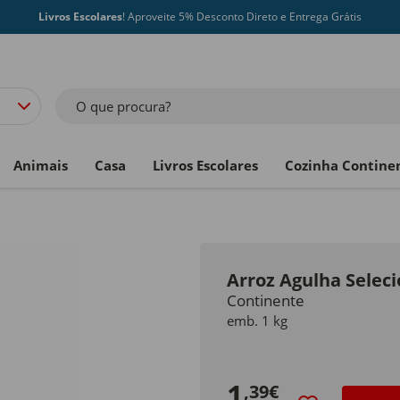
Livros Escolares
! Aproveite 5% Desconto Direto e Entrega Grátis
O que procura?
Animais
Casa
Livros Escolares
Cozinha Contine
Arroz Agulha Selec
Continente
emb. 1 kg
1
,39€