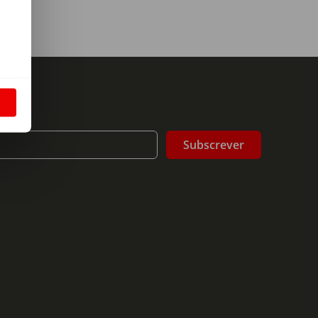
m
S
Subscrever