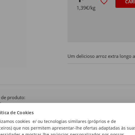
CAR
1,39€/kg
Um delicioso arroz extra longo 
 de produto:
lha
ítica de Cookies
lizamos cookies e/ ou tecnologias similares (próprios e de
ceiros) que nos permitem apresentar-lhe ofertas adaptadas às sua
essidades e mostrar-lhe anúncios personalizados nos nossos