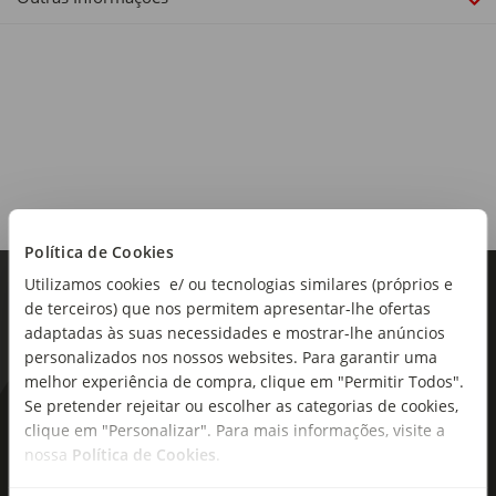
Alergénios:
Contém sulfitos.
Origem:
Portugal
Região:
Política de Cookies
Alentejo
Utilizamos cookies e/ ou tecnologias similares (próprios e
de terceiros) que nos permitem apresentar-lhe ofertas
Castas:
adaptadas às suas necessidades e mostrar-lhe anúncios
Alicante Bouschet, Touriga Nacional, Trincadeira
personalizados nos nossos websites. Para garantir uma
melhor experiência de compra, clique em "Permitir Todos".
Teor alcoólico:
Se pretender rejeitar ou escolher as categorias de cookies,
14,5%
As novidades mais frescas no
clique em "Personalizar". Para mais informações, visite a
seu e-mail!
nossa
Política de Cookies
.
Tipo de produto:
Vinho Tinto