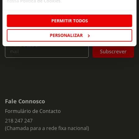
nossa
Política de Cookies
.
As novidades mais frescas no
seu e-mail!
PERMITIR TODOS
Subscreva e descubra campanhas exclusivas,
ofertas e novidades para si.
PERSONALIZAR
Insira o seu e-
Subscrever
mail
Fale Connosco
Formulário de Contacto
218 247 247
(Chamada para a rede fixa nacional)