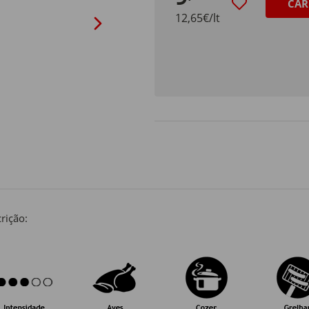
CAR
12,65€/lt
rição: