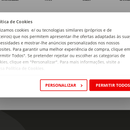
ítica de Cookies
lizamos cookies e/ ou tecnologias similares (próprios e de
ceiros) que nos permitem apresentar-lhe ofertas adaptadas às sua
essidades e mostrar-lhe anúncios personalizados nos nossos
sites. Para garantir uma melhor experiência de compra, clique e
gem:
rmitir Todos". Se pretender rejeitar ou escolher as categorias de
ugal
kies, clique em "Personalizar". Para mais informações, visite a
ssa
Política de Cookies
.
ão:
tejo
PERSONALIZAR
PERMITIR TODO
 de produto:
o Rosé