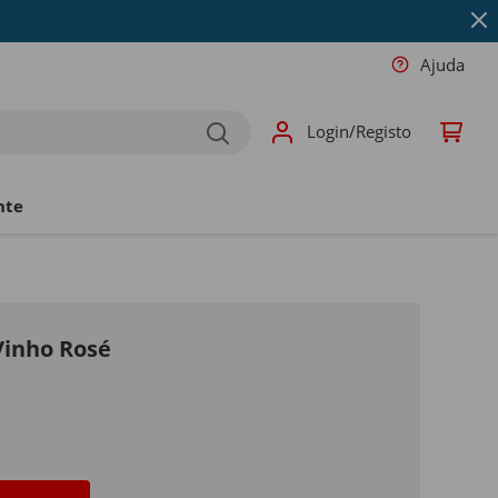
Ajuda
Login/Registo
nte
Vinho Rosé