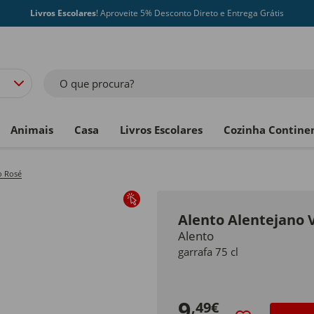
Livros Escolares
! Aproveite 5% Desconto Direto e Entrega Grátis
O que procura?
Animais
Casa
Livros Escolares
Cozinha Contine
o Rosé
Alento Alentejano 
Alento
garrafa 75 cl
9
,49€