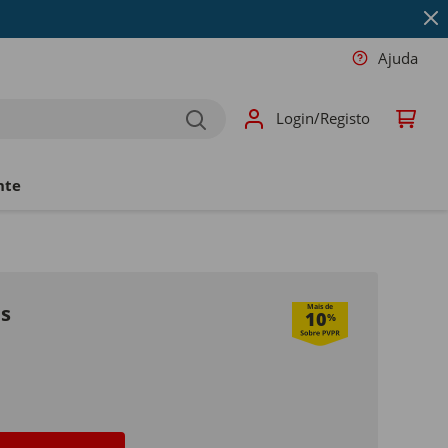
Ajuda
Login/Registo
nte
is
Mais de
10
%