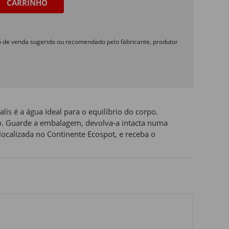
CARRINHO
o de venda sugerido ou recomendado pelo fabricante, produtor
alis é a água ideal para o equilíbrio do corpo.
to. Guarde a embalagem, devolva‑a intacta numa
ocalizada no Continente Ecospot, e receba o