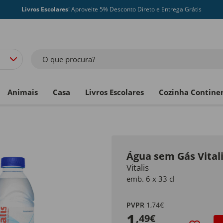
Livros Escolares
! Aproveite 5% Desconto Direto e Entrega Grátis
O que procura?
Animais
Casa
Livros Escolares
Cozinha Contine
Água sem Gás Vital
Vitalis
emb. 6 x 33 cl
PVPR
1,74€
1
,49€