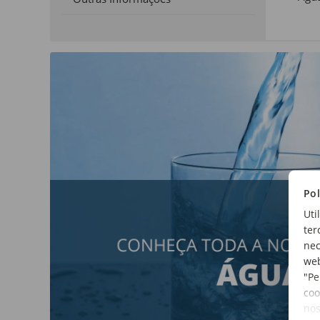
Pol
Uti
ter
nec
web
"Pe
coo
no