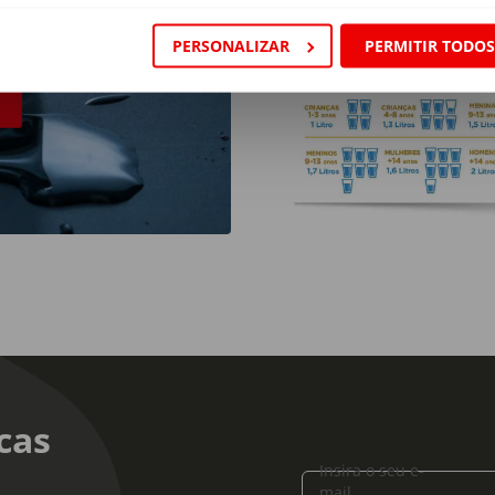
PERSONALIZAR
PERMITIR TODO
cas
Insira o seu e-
mail