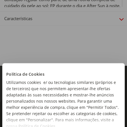
cuidado da pele ao sol: FP durante o dia e After Sun à noite.
Tipo de produto:
Características
After Sun
Política de Cookies
Utilizamos cookies e/ ou tecnologias similares (próprios e
de terceiros) que nos permitem apresentar-lhe ofertas
adaptadas às suas necessidades e mostrar-lhe anúncios
personalizados nos nossos websites. Para garantir uma
melhor experiência de compra, clique em "Permitir Todos".
As novidades mais frescas no
Se pretender rejeitar ou escolher as categorias de cookies,
seu e-mail!
clique em "Personalizar". Para mais informações, visite a
nossa
Política de Cookies
.