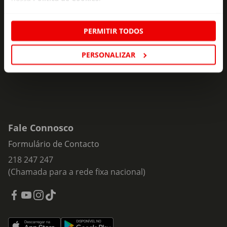
Subscreva e descubra campanhas exclusivas,
ofertas e novidades para si.
PERMITIR TODOS
Insira o seu e-
Subscrever
mail
PERSONALIZAR
Fale Connosco
Formulário de Contacto
218 247 247
(Chamada para a rede fixa nacional)