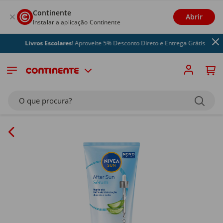
Continente
Abrir
Instalar a aplicação Continente
Livros Escolares
! Aproveite 5% Desconto Direto e Entrega Grátis
O que procura?