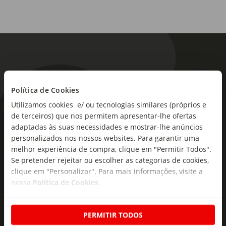
Política de Cookies
Utilizamos cookies e/ ou tecnologias similares (próprios e
As novidades mais frescas no
de terceiros) que nos permitem apresentar-lhe ofertas
seu e-mail!
adaptadas às suas necessidades e mostrar-lhe anúncios
personalizados nos nossos websites. Para garantir uma
Subscreva e descubra campanhas exclusivas,
melhor experiência de compra, clique em "Permitir Todos".
ofertas e novidades para si.
Se pretender rejeitar ou escolher as categorias de cookies,
clique em "Personalizar". Para mais informações, visite a
Insira o seu e-
nossa
Política de Cookies
.
Subscrever
mail
PERMITIR TODOS