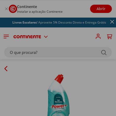
Continente
Abrir
Instalar a aplicação Continente
Livros Escolares
! Aproveite 5% Desconto Direto e Entrega Grátis
O que procura?