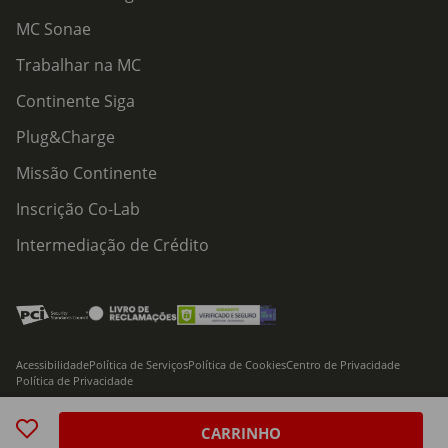
MC Sonae
Trabalhar na MC
Continente Siga
Plug&Charge
Missão Continente
Inscrição Co-Lab
Intermediação de Crédito
Acessibilidade
Política de Serviços
Política de Cookies
Centro de Privacidade
Política de Privacidade
© 2026 Modelo Continente Hipermercados, S.A. Todos os direitos reservados
CARRINHO