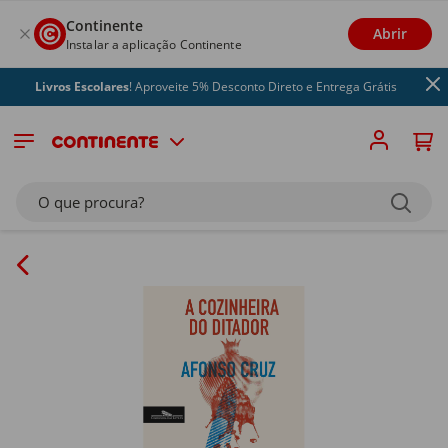
Continente
Abrir
Instalar a aplicação Continente
Livros Escolares
! Aproveite 5% Desconto Direto e Entrega Grátis
O que procura?