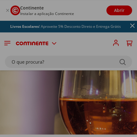
Continente
Abrir
Instalar a aplicação Continente
vros Escolares
! Aproveite 5% Desconto Direto e Entrega Grátis
O que procura?