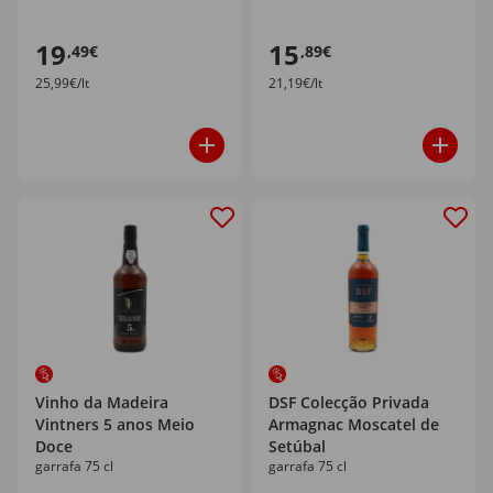
19
15
,49€
,89€
25,99€/lt
21,19€/lt
Vinho da Madeira
DSF Colecção Privada
Vintners 5 anos Meio
Armagnac Moscatel de
Doce
Setúbal
garrafa 75 cl
garrafa 75 cl