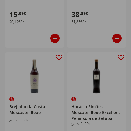
15
38
,09€
,89€
20,12€/lt
51,85€/lt
Brejinho da Costa
Horácio Simões
Moscastel Roxo
Moscatel Roxo Excellent
Península de Setúbal
garrafa 50 cl
garrafa 50 cl