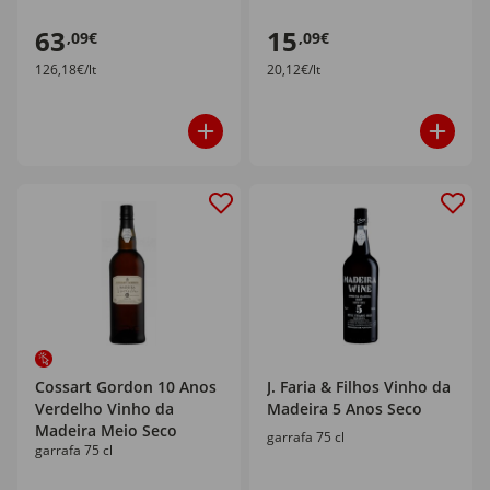
63
15
,09€
,09€
126,18€/lt
20,12€/lt
Cossart Gordon 10 Anos
J. Faria & Filhos Vinho da
Verdelho Vinho da
Madeira 5 Anos Seco
Madeira Meio Seco
garrafa 75 cl
garrafa 75 cl