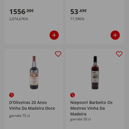
1556
53
,00€
,69€
2,074,67€/lt
71,59€/lt
D'Oliveiras 20 Anos
Niepoort Barbeito Os
Vinha Da Madeira Doce
Mestres Vinha Da
Madeira
garrafa 75 cl
garrafa 50 cl