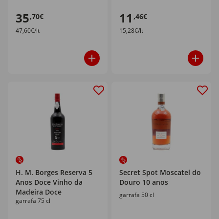
35
11
,70€
,46€
47,60€/lt
15,28€/lt
H. M. Borges Reserva 5
Secret Spot Moscatel do
Anos Doce Vinho da
Douro 10 anos
Madeira Doce
garrafa 50 cl
garrafa 75 cl