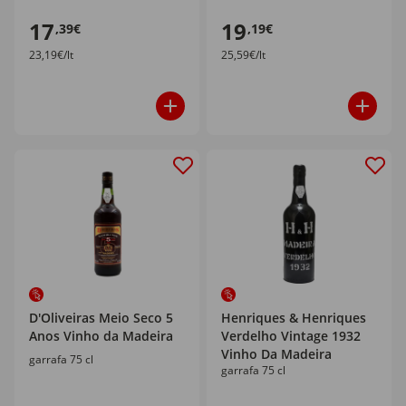
17
19
,39€
,19€
23,19€/lt
25,59€/lt
D'Oliveiras Meio Seco 5
Henriques & Henriques
Anos Vinho da Madeira
Verdelho Vintage 1932
Vinho Da Madeira
garrafa 75 cl
garrafa 75 cl