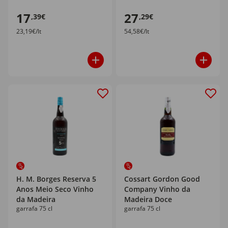
17
27
,39€
,29€
23,19€/lt
54,58€/lt
H. M. Borges Reserva 5
Cossart Gordon Good
Anos Meio Seco Vinho
Company Vinho da
da Madeira
Madeira Doce
garrafa 75 cl
garrafa 75 cl