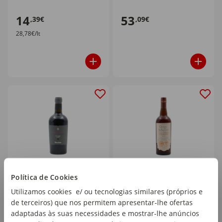
14
53
,39€
,09€
28,78€/lt
Política de Cookies
Mouchão Abafado
Quinta de São Francisco
Vinho Licoroso Doce 20
garrafa 70 cl
Utilizamos cookies e/ ou tecnologias similares (próprios e
Anos
de terceiros) que nos permitem apresentar-lhe ofertas
garrafa 75 cl
adaptadas às suas necessidades e mostrar-lhe anúncios