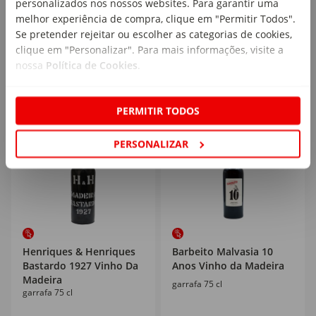
personalizados nos nossos websites. Para garantir uma
melhor experiência de compra, clique em "Permitir Todos".
21
60
,09€
,29€
Se pretender rejeitar ou escolher as categorias de cookies,
30,13€/lt
80,39€/lt
clique em "Personalizar". Para mais informações, visite a
nossa
Política de Cookies
.
PERMITIR TODOS
PERSONALIZAR
Henriques & Henriques
Barbeito Malvasia 10
Bastardo 1927 Vinho Da
Anos Vinho da Madeira
Madeira
garrafa 75 cl
garrafa 75 cl