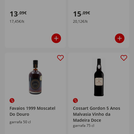
13
15
,09€
,09€
17,45€/lt
20,12€/lt
Favaios 1999 Moscatel
Cossart Gordon 5 Anos
Do Douro
Malvasia Vinho da
Madeira Doce
garrafa 50 cl
garrafa 75 cl