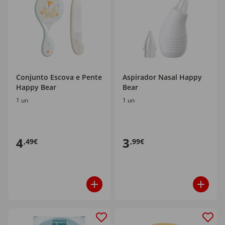
Conjunto Escova e Pente
Aspirador Nasal Happy
Happy Bear
Bear
1 un
1 un
4
3
,49€
,99€