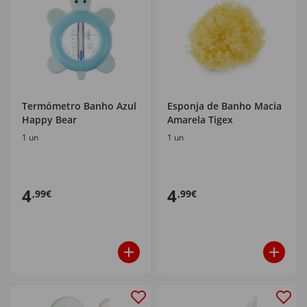
Termómetro Banho Azul
Esponja de Banho Macia
Happy Bear
Amarela Tigex
1 un
1 un
4
4
,99€
,99€