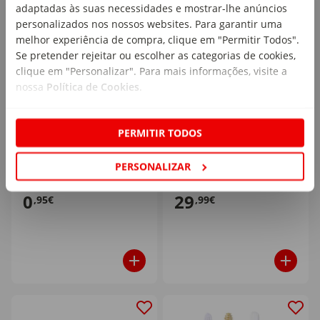
adaptadas às suas necessidades e mostrar-lhe anúncios
personalizados nos nossos websites. Para garantir uma
melhor experiência de compra, clique em "Permitir Todos".
Se pretender rejeitar ou escolher as categorias de cookies,
clique em "Personalizar". Para mais informações, visite a
nossa
Política de Cookies
.
Esponja de Banho Suave
Termómetro de Ouvido
para Bebé Continente do
Bebeconfort
PERMITIR TODOS
Bebé
emb. 1 un
emb. 1 un
PERSONALIZAR
0
29
,95€
,99€