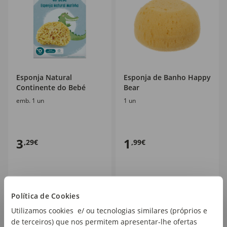
Esponja Natural
Esponja de Banho Happy
Continente do Bebé
Bear
emb. 1 un
1 un
3
1
,29€
,99€
Política de Cookies
Utilizamos cookies e/ ou tecnologias similares (próprios e
de terceiros) que nos permitem apresentar-lhe ofertas