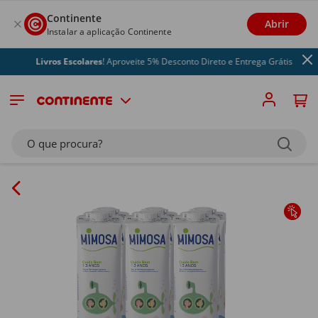
Continente
Abrir
Instalar a aplicação Continente
Livros Escolares
! Aproveite 5% Desconto Direto e Entrega Grátis
O que procura?