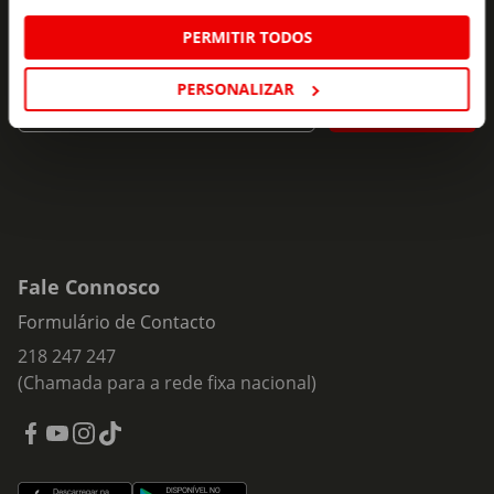
Subscreva e descubra campanhas exclusivas,
PERMITIR TODOS
ofertas e novidades para si.
Insira o seu e-
PERSONALIZAR
Subscrever
mail
Fale Connosco
Formulário de Contacto
218 247 247
(Chamada para a rede fixa nacional)