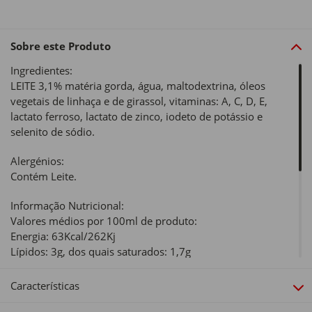
Sobre este Produto
Ingredientes:
LEITE 3,1% matéria gorda, água, maltodextrina, óleos
vegetais de linhaça e de girassol, vitaminas: A, C, D, E,
lactato ferroso, lactato de zinco, iodeto de potássio e
selenito de sódio.
Alergénios:
Contém Leite.
Informação Nutricional:
Valores médios por 100ml de produto:
Energia: 63Kcal/262Kj
Lípidos: 3g, dos quais saturados: 1,7g
Hidratos de Carbono: 6,3g, dos quais açúcares: 3,3g
Proteínas: 2,6g
Características
Sal: 0,1g