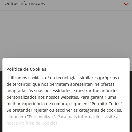
Outras Informações
Tipo de produto:
+ 12 meses
Idade:
+ 12 meses
Política de Cookies
Utilizamos cookies e/ ou tecnologias similares (próprios e
de terceiros) que nos permitem apresentar-lhe ofertas
adaptadas às suas necessidades e mostrar-lhe anúncios
personalizados nos nossos websites. Para garantir uma
melhor experiência de compra, clique em "Permitir Todos".
Se pretender rejeitar ou escolher as categorias de cookies,
As novidades mais frescas no
clique em "Personalizar". Para mais informações, visite a
nossa
Política de Cookies
.
seu e-mail!