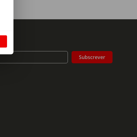
m
S
Subscrever