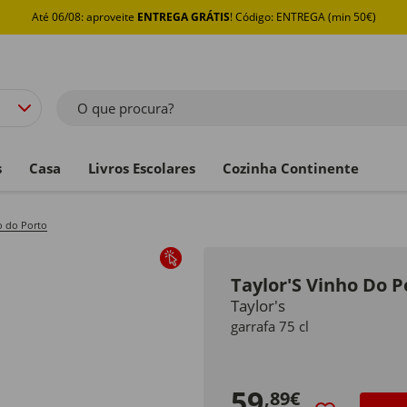
Até 06/08: aproveite
ENTREGA GRÁTIS
! Código: ENTREGA (min 50€)
O que procura?
s
Casa
Livros Escolares
Cozinha Continente
o do Porto
Taylor'S Vinho Do P
Taylor's
garrafa 75 cl
59
,89€