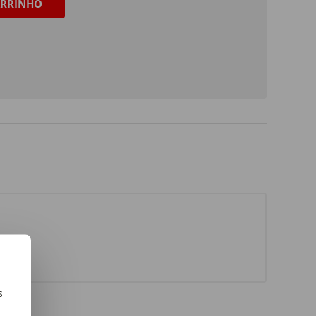
RRINHO
s