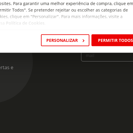
sites. Para garantir uma melhor experiência de compra, clique e
rmitir Todos". Se pretender rejeitar ou escolher as categorias de
kies, clique em "Personalizar". Para mais informações, visite a
ssa
Política de Cookies
.
cas
PERSONALIZAR
PERMITIR TODO
Insira o seu e-
mail
rtas e