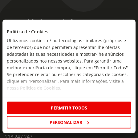
As novidades mais frescas no
seu e-mail!
Política de Cookies
Utilizamos cookies e/ ou tecnologias similares (próprios e
Subscreva e descubra campanhas exclusivas,
de terceiros) que nos permitem apresentar-lhe ofertas
ofertas e novidades para si.
adaptadas às suas necessidades e mostrar-lhe anúncios
personalizados nos nossos websites. Para garantir uma
Insira o seu e-
melhor experiência de compra, clique em "Permitir Todos".
Subscrever
mail
Se pretender rejeitar ou escolher as categorias de cookies,
clique em "Personalizar". Para mais informações, visite a
nossa
Política de Cookies
.
PERMITIR TODOS
Fale Connosco
PERSONALIZAR
Formulário de Contacto
218 247 247