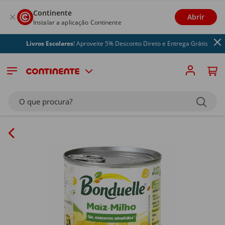
Continente
Abrir
Instalar a aplicação Continente
Livros Escolares
! Aproveite 5% Desconto Direto e Entrega Grátis
O que procura?