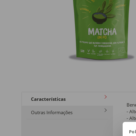
Características
Bene
- Al
Outras Informações
- Al
- Fo
Pol