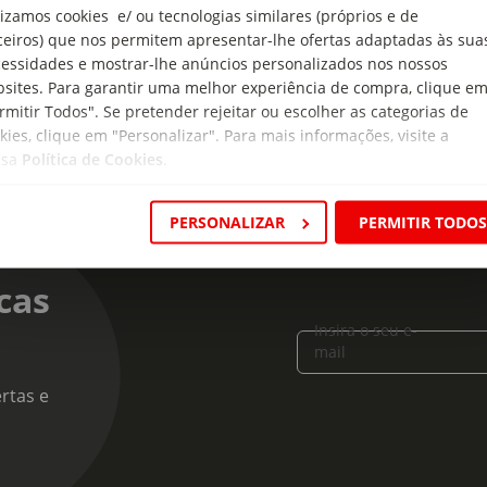
elhos de utilização:
lizamos cookies e/ ou tecnologias similares (próprios e de
ha Latte: adicione 1/2 colher de chá de Matcha a bebida vegetal 
ceiros) que nos permitem apresentar-lhe ofertas adaptadas às sua
essidades e mostrar-lhe anúncios personalizados nos nossos
sites. Para garantir uma melhor experiência de compra, clique e
rmitir Todos". Se pretender rejeitar ou escolher as categorias de
kies, clique em "Personalizar". Para mais informações, visite a
ssa
Política de Cookies
.
PERSONALIZAR
PERMITIR TODO
cas
Insira o seu e-
mail
rtas e