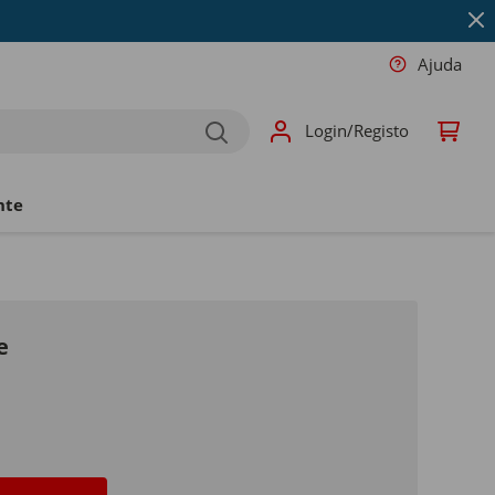
Ajuda
Login/Registo
nte
e