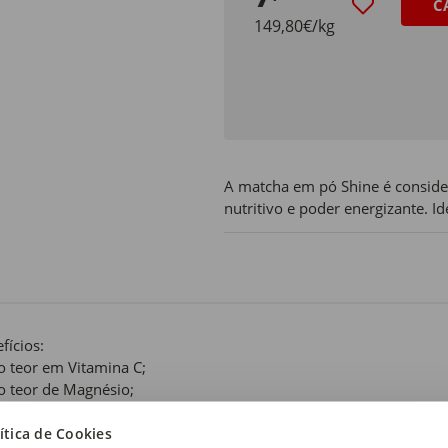
C
149,80€/kg
A matcha em pó Shine é consider
nutritivo e poder energizante. I
fícios:
to teor em Vitamina C;
to teor de Magnésio;
nte de Proteína.
ítica de Cookies