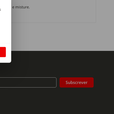
quente e misture.
s
m
S
Subscrever