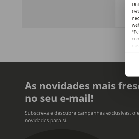
Cons
Uti
Matc
ter
nec
web
"Pe
coo
no
As novidades mais fres
no seu e-mail!
Subscreva e descubra campanhas exclusivas, ofe
novidades para si.