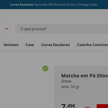
Livros Escolares
! Aproveite 5% Desconto Direto e Entrega Grátis
O que procura?
Animais
Casa
Livros Escolares
Cozinha Contine
Matcha em Pó Shin
Shine
emb. 50 gr
7
,49€