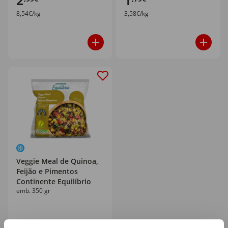
2
1
8,54€/kg
3,58€/kg
Veggie Meal de Quinoa,
Feijão e Pimentos
Continente Equilíbrio
emb. 350 gr
2
,29€