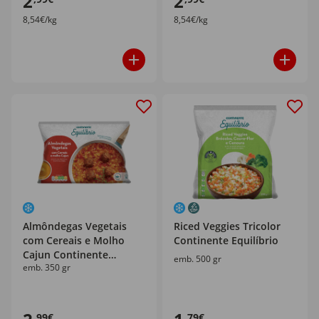
2
2
8,54€/kg
8,54€/kg
Almôndegas Vegetais
Riced Veggies Tricolor
com Cereais e Molho
Continente Equilíbrio
Cajun Continente
emb. 500 gr
emb. 350 gr
Equilíbrio
,99€
,79€