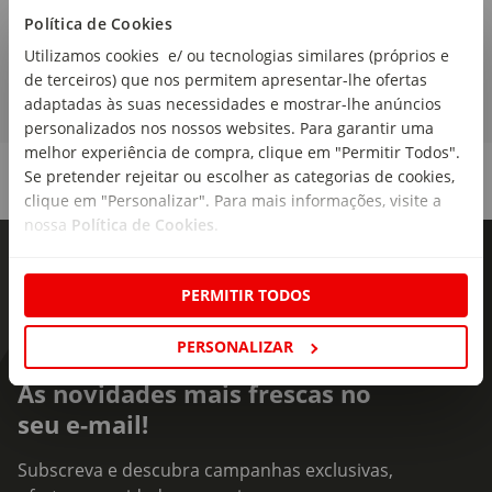
Política de Cookies
6,54€/kg
Utilizamos cookies e/ ou tecnologias similares (próprios e
de terceiros) que nos permitem apresentar-lhe ofertas
adaptadas às suas necessidades e mostrar-lhe anúncios
personalizados nos nossos websites. Para garantir uma
melhor experiência de compra, clique em "Permitir Todos".
Se pretender rejeitar ou escolher as categorias de cookies,
clique em "Personalizar". Para mais informações, visite a
nossa
Política de Cookies
.
PERMITIR TODOS
PERSONALIZAR
As novidades mais frescas no
seu e-mail!
Subscreva e descubra campanhas exclusivas,