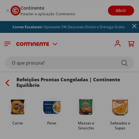
Continente
Abrir
Instalar a aplicação Continente
Livros Escolares
! Aproveite 5% Desconto Direto e Entrega Grátis
O que procura?
Refeições Prontas Congeladas | Continente
Equilíbrio
Carne
Peixe
Massas e
Salteados e
Gnocchis
Sopas