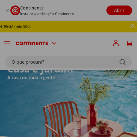
Continente
Abrir
Instalar a aplicação Continente
Último 
O que procura?
Casa e Jardim
A casa de toda a gente