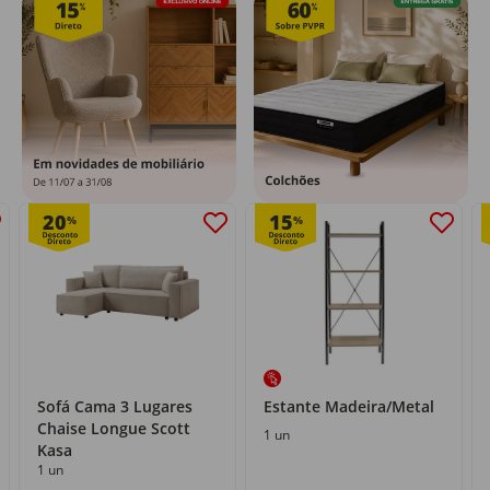
20
15
%
%
Sofá Cama 3 Lugares
Estante Madeira/Metal
Chaise Longue Scott
1 un
Kasa
1 un