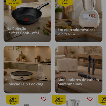
20
20
3
%
%