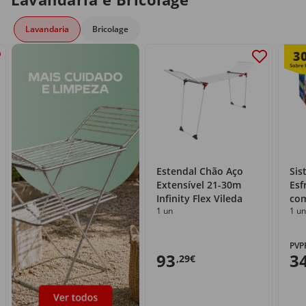
Lavandaria
Bricolage
3
Estendal Chão Aço
Sis
Extensível 21-30m
Esf
Infinity Flex Vileda
com
1 un
1 un
PVP
93
3
,29€