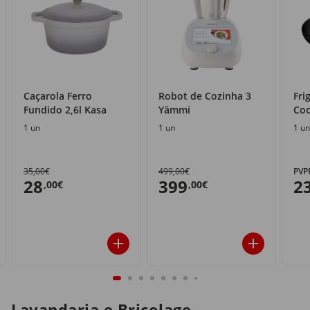
Caçarola Ferro
Robot de Cozinha 3
Fri
Fundido 2,6l Kasa
Yämmi
Coo
1 un
1 un
1 un
35,00€
499,00€
PVP
28
399
2
,00€
,00€
Lavandaria e Bricolage