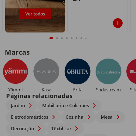
Marcas
Yämmi
Kasa
Brita
Sodastream
Si
Páginas relacionadas
Jardim
Mobiliário e Colchões
Eletrodomésticos
Cozinha
Mesa
Decoração
Têxtil Lar