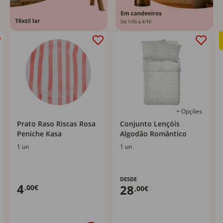
+ Opções
Prato Raso Riscas Rosa
Conjunto Lençóis
Peniche Kasa
Algodão Romântico
1 un
1 un
DESDE
4
28
,00€
,00€