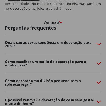
personalidade. No
mobiliário
e nos
têxteis
​, mas também
na decoração e na loiça que vai à mesa.
Nas molduras que congelam momentos felizes, e nas
paredes que marcam o crescimento de quem cresce à
Ver mais
medida que a casa envelhece.
Perguntas frequentes
É uma casa que o aconchega na hora de deitar e que o
motiva e desperta pela manhã.
Quais são as cores tendência em decoração para
2026?
São as histórias dos seus pais que guardou consigo e as
memórias que os seus filhos começam a construir.
É em casa que o Natal é mais quentinho, que as velas
Como escolher um estilo de decoração para a
minha casa?
de cada aniversário se apagam e onde os sonhos se
embalam.
Somos, e queremos continuar a ser, parte da sua casa.
Como decorar uma divisão pequena sem a
Porque, ao fim de 40 anos, também é parte da nossa.
sobrecarregar?
Transforme o seu jardim com o
Continente Online
É possível renovar a decoração da casa sem gastar
muito dinheiro?