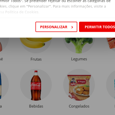
rmitir Todos". Se pretender rejeitar ou escolher as categorias de
kies, clique em "Personalizar". Para mais informações, visite a
ssa
Política de Cookies
.
PERSONALIZAR
PERMITIR TODO
sé
Legumes
Frutas
a
Bebidas
Congelados