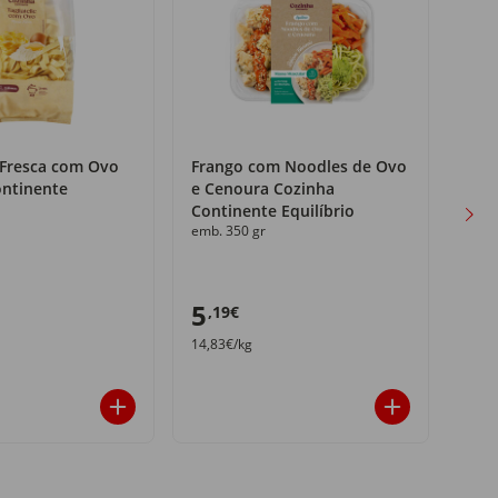
e Fresca com Ovo
Frango com Noodles de Ovo
Cam
ontinente
e Cenoura Cozinha
Arro
Continente Equilíbrio
Cont
emb. 350 gr
emb.
5
5
,19€
,9
14,83€/kg
17,1