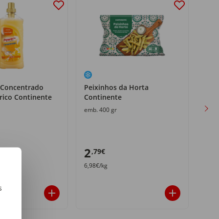
 Concentrado
Peixinhos da Horta
Per
rico Continente
Continente
MyL
emb. 400 gr
emb.
2
3
,79€
,8
6,98€/kg
21,61
s
m