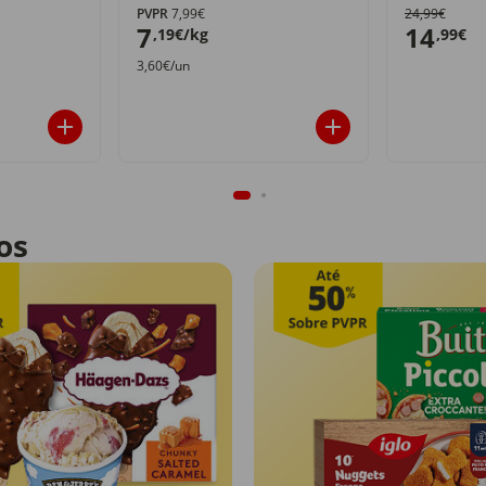
PVPR
7,99€
24,99€
7
14
,19€/kg
,99€
3,60€/un
os