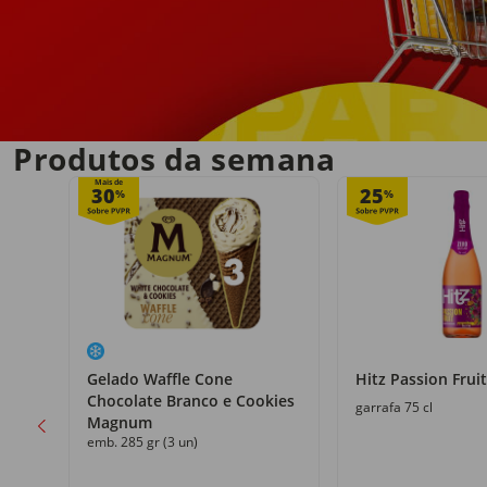
Entrega em casa
no próprio dia
Produtos da semana
Mais de
30
25
%
%
Gelado Waffle Cone
Hitz Passion Fruit
Chocolate Branco e Cookies
garrafa 75 cl
Magnum
emb. 285 gr (3 un)