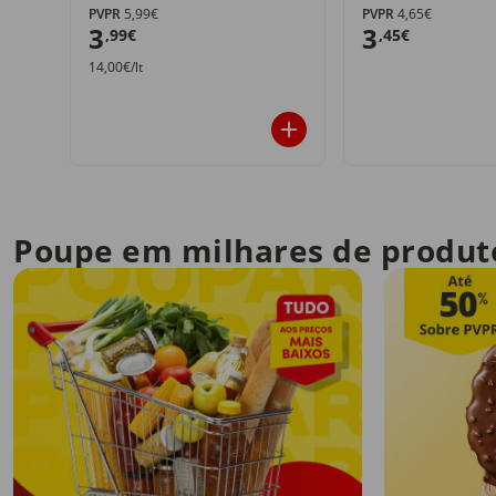
PVPR
5,99€
PVPR
4,65€
3
3
,99€
,45€
14,00€/lt
Poupe em milhares de produt