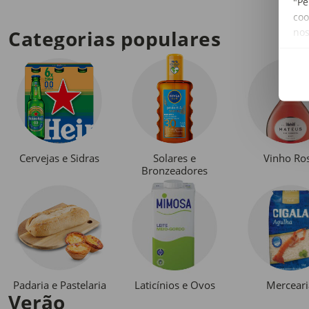
"Pe
coo
no
Categorias populares
Cervejas e Sidras
Solares e
Vinho Ro
Bronzeadores
Padaria e Pastelaria
Laticínios e Ovos
Merceari
Verão