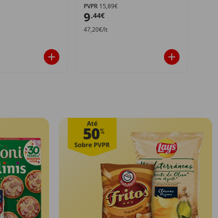
PVPR
15,89€
PVPR
9
12
,44€
47,20€/lt
12,4