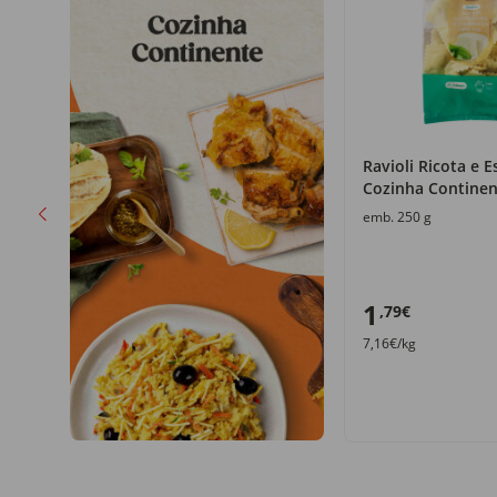
Ravioli Ricota e E
o
Cozinha Continen
emb. 250 g
1
,79€
7,16€/kg