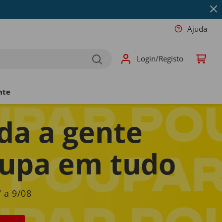
Ajuda
Login/Registo
nte
da a gente
upa em tudo
 a 9/08