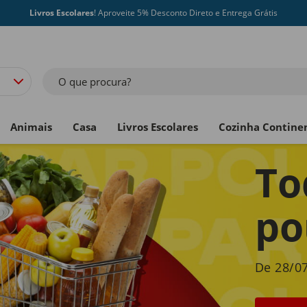
Livros Escolares
! Aproveite 5% Desconto Direto e Entrega Grátis
O que procura?
Animais
Casa
Livros Escolares
Cozinha Contine
To
po
De 28/07