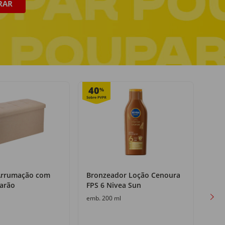
RAR
Pagamento seguro
online ou na entrega
40
50
%
Arrumação com
Bronzeador Loção Cenoura
Nug
arão
FPS 6 Nivea Sun
Iglo
emb. 200 ml
emb. 