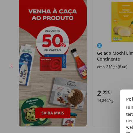
Gelado Mochi Li
Continente
emb. 210 gr (6 un)
2
,99€
Pol
14,24€/kg
Uti
ter
nec
web