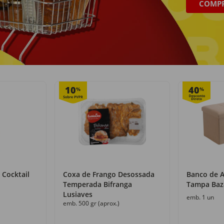
COMP
Recolha grátis
+50 000 produtos
com o Click&Go
numa só loja
10
40
%
%
 Cocktail
Coxa de Frango Desossada
Banco de 
Temperada Bifranga
Tampa Baz
Lusiaves
emb. 1 un
emb. 500 gr (aprox.)