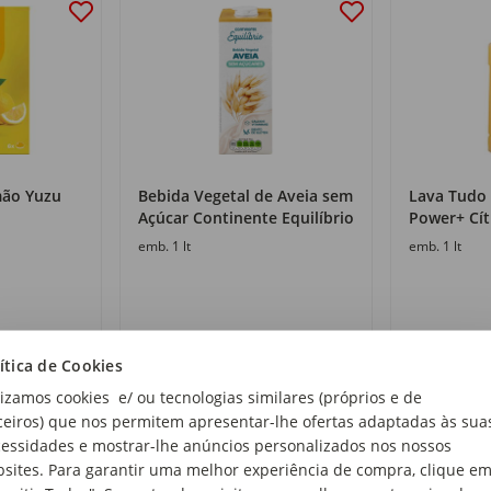
mão Yuzu
Bebida Vegetal de Aveia sem
Lava Tudo
Açúcar Continente Equilíbrio
Power+ Cít
emb. 1 lt
emb. 1 lt
1
1
,05€
,75€
ítica de Cookies
1,05€/lt
1,75€/lt
lizamos cookies e/ ou tecnologias similares (próprios e de
ceiros) que nos permitem apresentar-lhe ofertas adaptadas às sua
essidades e mostrar-lhe anúncios personalizados nos nossos
sites. Para garantir uma melhor experiência de compra, clique e