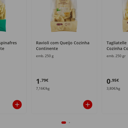
spinafres
Ravioli com Queijo Cozinha
Tagliatell
te
Continente
Cozinha C
emb. 250 g
emb. 250 gr
1
0
,79€
,95€
7,16€/kg
3,80€/kg