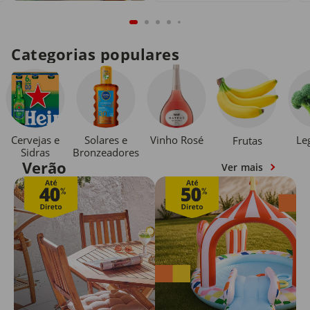
Categorias populares
Cervejas e
Solares e
Vinho Rosé
Le
Frutas
Sidras
Bronzeadores
Verão
Ver mais