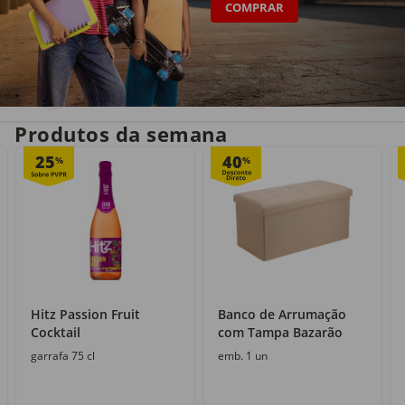
COMPRAR
Entrega em casa
Recolha grátis
no próprio dia
com o Click&Go
Produtos da semana
25
40
%
%
Hitz Passion Fruit
Banco de Arrumação
Cocktail
com Tampa Bazarão
garrafa 75 cl
emb. 1 un