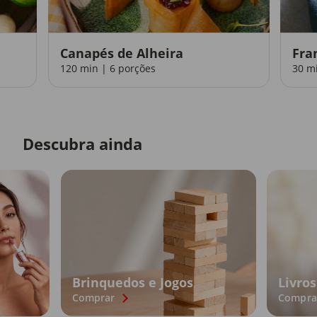
Canapés de Alheira
Fra
120 min | 6 porções
30 m
Descubra ainda
Brinquedos e Jogos
Livros
Comprar
Compra