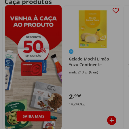
Caça produtos
Gelado Mochi Limão
Yuzu Continente
emb. 210 gr (6 un)
2
,99€
14,24€/kg