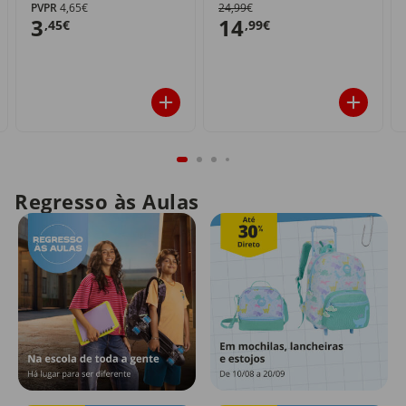
PVPR
4,65€
24,99€
3
14
,45€
,99€
Regresso às Aulas