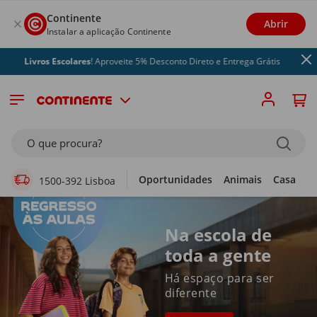
Continente
Abrir
Instalar a aplicação Continente
os Escolares
! Aproveite 5% Desconto Direto e Entrega Grátis
Supermercado Online
O que procura?
Oportunidades
Animais
Casa
Li
1500-392 Lisboa
Na escola de
toda a gente
Há espaço para ser
diferente